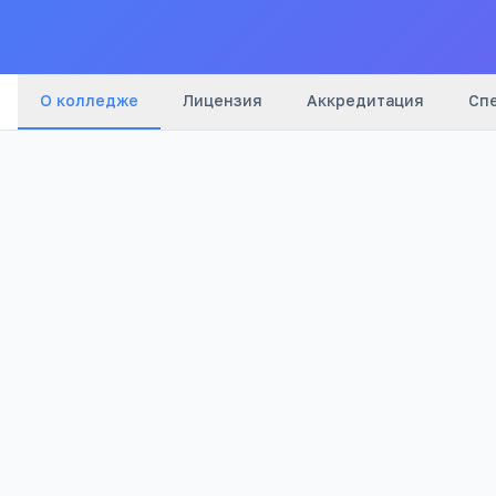
О колледже
Лицензия
Аккредитация
Сп
1 015
Просмотров
Куда ещё можно поступить после 9 клас
ИТ-колледж Фоксфорда
Онлайн-колледж Фоксфорда после 9 класса: ра
юриспруденция