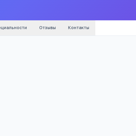
ециальности
Отзывы
Контакты
са
Подать за
зработка ПО, дизайн, экономика,