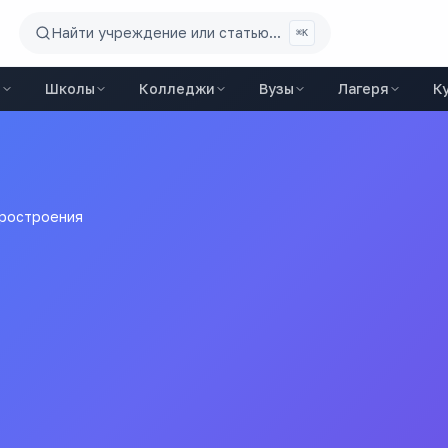
Найти учреждение или статью...
⌘K
ы
Школы
Колледжи
Вузы
Лагеря
К
оростроения
очного приборостроени
тельное учреждение Свердловской области «Артемовский ко