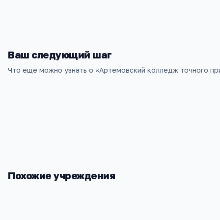
aktp@artemovs.uralnet.ru
Ваш следующий шаг
Что ещё можно узнать о «
Артемовский колледж точного п
Похожие учреждения