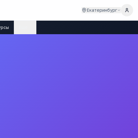
Екатеринбург
урсы
Ещё
я
лледж точного приборостроения»