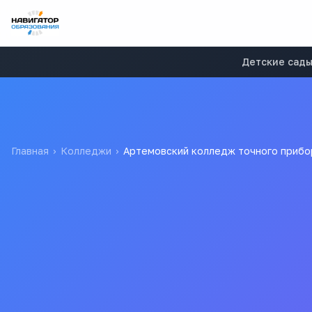
Детские сад
Главная
›
Колледжи
›
Артемовский колледж точного приб
Артемовский колледж т
государственное автономное профессиональное образова