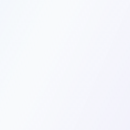
Гос-данные о праве вести образование — диплом гособразца
Открыть сравнение
ПРИМЕР ТАБЛИЦЫ
3 из 5 выбраны
Критерий
Вуз А
Вуз Б
Вуз В
Средний балл ЕГЭ
78
71
65
Рейтинг и отзывы
4.6 · 234
4.2 · 56
3.9 · 18
от 184
от 240
от 320 т
Стоимость и бюджет
т ₽
т ₽
₽
Лицензия и аккредитация