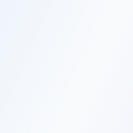
Средний балл ЕГЭ
Реальные данные из ГИВЦ и ВШЭ — не «от 200» в брошюре
Рейтинг и отзывы
От выпускников и студентов, не от приёмной комиссии
Стоимость и бюджет
Цена платного года и сколько бюджетных мест — без
«звоните, уточняйте»
Лицензия и аккредитация