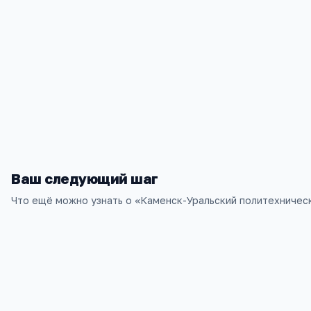
получил «направление в никуда», что просто означало «
Контакты
Свердловская область, Каменск-Уральский, Красногор
+7(343) 930
…
показать
kupc@uraltc.ru
www.kupc.ru
Ваш следующий шаг
Что ещё можно узнать о «
Каменск-Уральский политехничес