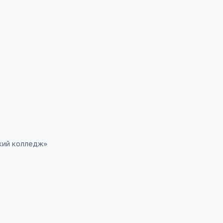
ура, свободный диплом!».
П
ский район, Алюминиевая улица, 60
кий колледж
»