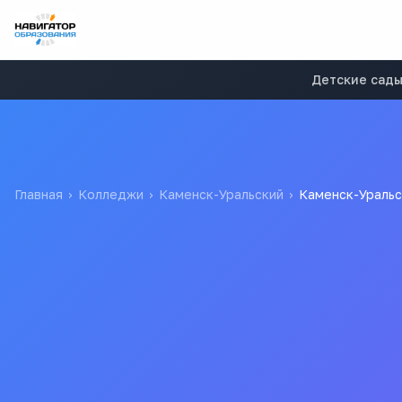
Детские сад
Главная
›
Колледжи
›
Каменск-Уральский
›
Каменск-Уральс
Каменск-Уральский
государственное автономное профессиональное о
КаменскУральский политехнический колледж