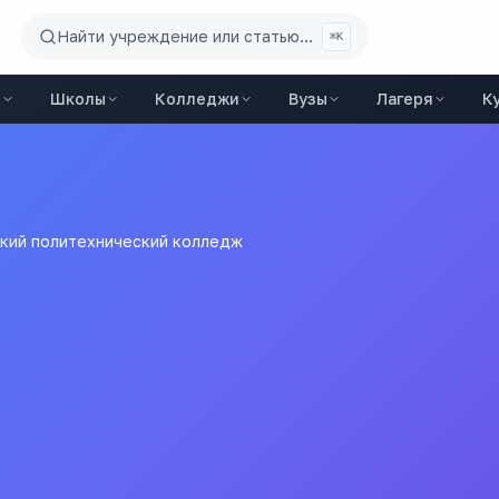
Найти учреждение или статью...
⌘K
ы
Школы
Колледжи
Вузы
Лагеря
К
кий политехнический колледж
 политехнический колле
бразовательное учреждение Свердловской области «Каменск