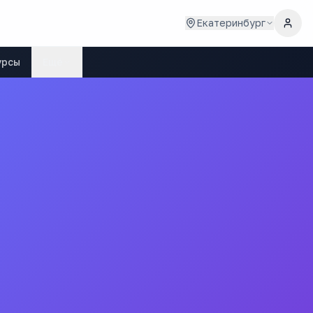
Екатеринбург
урсы
Ещё
дж
-Уральский политехнический колледж»