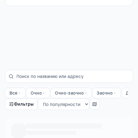
на базе 9
классов
Все
Очно
Очно-заочно
Заочно
Дист
Фильтры