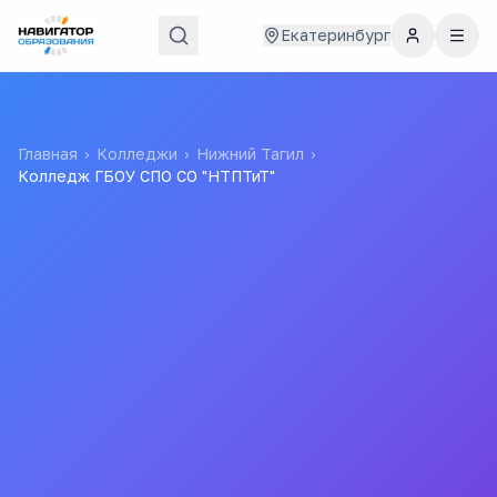
Екатеринбург
Главная
›
Колледжи
›
Нижний Тагил
›
Колледж ГБОУ СПО СО "НТПТиТ"
Колледж ГБОУ СПО СО
"НТПТиТ"
Государственное бюджетное образовательное
учреждение среднего профессионального образования
Свердловской области "Нижнетагильский техникум
промышленных технологий и транспорта"
ГБОУ СПО СО "НТПТиТ"