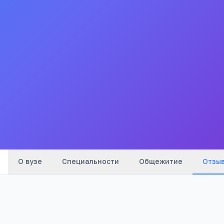
образовательное учреждение высшего
профессионального образования Уральский
институт Государств
Уральский институт Государственной
противопожарной службы Министерства
Российской Федерации по делам гражданской
обороны чрезвычайным ситуациям и ликвидации
последствий стихийных бедствий
4.3
Все
вузы
города
О вузе
Специальности
Общежитие
Отзы
Оценка: