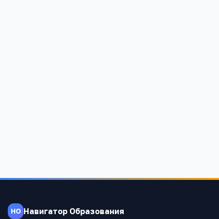
Екатеринбургская академия современного
искусства (институт)
Свердловская область, Екатеринбург, Кировский район,
улица Мира, 40а
3.3
3
2 904
Навигатор Образования
НО