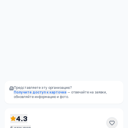
где еще, кроме армии, из тебя настоящего
мужика сделают? Чтоб здесь учиться, не
только мозги, но и характер нужен. Если мозги
есть – сессию сдашь. Если не уверен, не
знаешь что хочешь в этой жизни, то уж точно
лучше не пробовать сюда поступать. Тут
дисциплина жуть, пацанов воспитывают
жестко, даже неважно какими способами.
Если точно не уверен, что хочешь такую
профессию получить - лучше не пробовать!
Здесь без характера никак!
Ответить
Представляете эту организацию?
Получите доступ к карточке
— отвечайте на заявки,
обновляйте информацию и фото.
4.3
6
отзывов