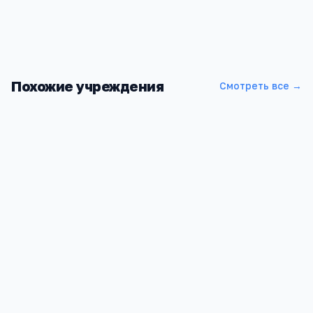
Похожие учреждения
Смотреть все →
РГППУ
Свердловская область, Екатеринбург, Орджоникидзе
проспект, 1
3.5
3
2 452