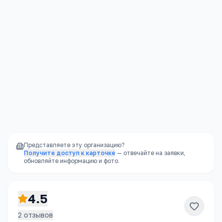
преподов – симпапульки. Получила диплом,
без проблем нашла работу. Сложно учиться 2
года, затем вливаешься. Много не задают,
мозги не нагружают. Вылететь сложно,
допускается 2 несданных предмета.
Отчисленным легко восстановиться, можно на
контракт или заочку. Выгонять студентов
здесь не любят, Общежитие дают. Есть
обычные - в комнатах по 5-7 человек, селят
даже в бытовки. Есть платные (мест там
ограниченно) - 20-25тыс. в год.
Ответить
Представляете эту организацию?
Получите доступ к карточке
— отвечайте на заявки,
обновляйте информацию и фото.
4.5
2
отзывов