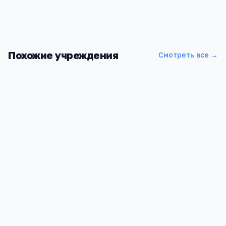
Похожие учреждения
Смотреть все →
УИ ГПС МЧС РФ
Свердловская область, Екатеринбург, Кировский район,
улица Мира, 22
4.3
6
5 802