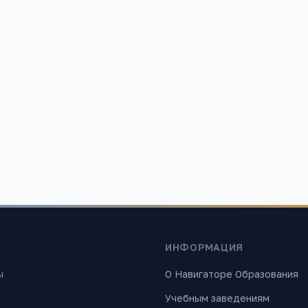
Школа 113
я обл, Екатеринбург г, ул.
Свердловская обл, Екатеринбург
о, 43, -
Бакинских Комиссаров, 50, -
5
3
4 086
ИНФОРМАЦИЯ
ы
О Навигаторе Образования
Учебным заведениям