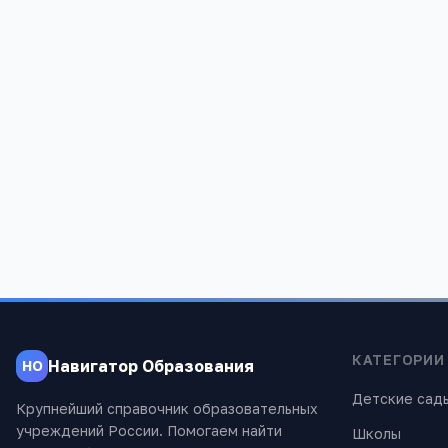
Школа МБОУ СОШ № 81
Школа 180
Свердловская обл, Екатеринбург г,
Свердловска
Избирателей ул, 68
Крестинског
3
1 880
3
4 934
КАТЕГОРИИ
Навигатор Образования
НО
Детские сад
Крупнейший справочник образовательных
учреждений России. Помогаем найти
Школы