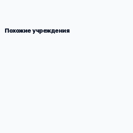
Похожие учреждения
Школа 200
Екатеринбу
Свердловская обл, Екатеринбург г,
Свердловска
ул.Крестинского, 39, -
Мурзинская
5
6
7 055
5
5
8 796