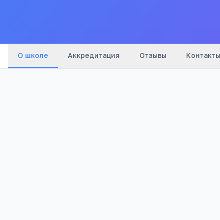
В
О школе
Аккредитация
Отзывы
Контакт
2 087
Просмотров
Полезно родителям школьников
Телефона меньше, а оценки лучше
Бесплатный 5-дневный онлайн-марафон Шамил
школьников: как сократить время в гаджетах 