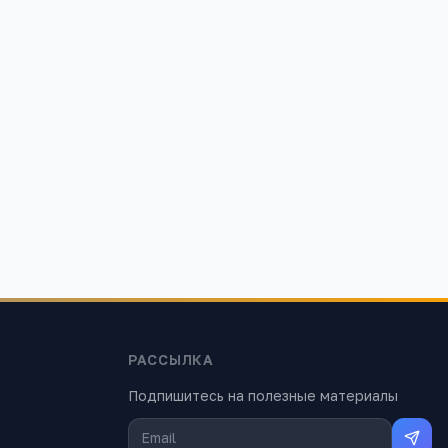
Гимназия № 116
 г, ул.
Свердловская область, г. Екатеринбург, ул.
С.Дерябиной, 17А
4
3
5 465
РАССЫЛКА
Подпишитесь на полезные материалы