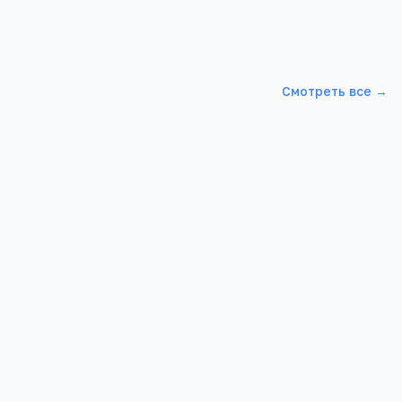
Смотреть все →
Школа 48
 г, ул.
Свердловская обл, Екатеринбург г,
ул.Крауля, 91, -
5
4
3 987