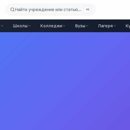
Найти учреждение или статью...
⌘K
ы
Школы
Колледжи
Вузы
Лагеря
К
ение средняя общеобразовательная школа №87