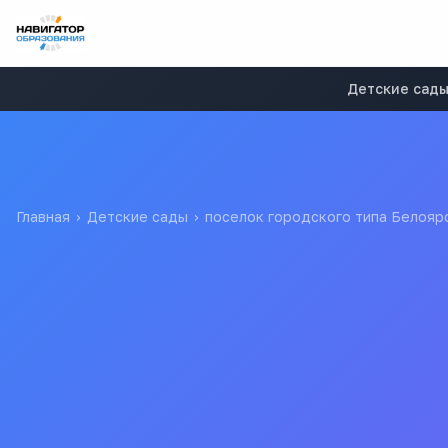
Детские сад
Главная
›
Детские сады
›
поселок городского типа Белояр
Светлячок
Муниципальное бюджетное дошкольное образовательное у
МБДОУ детский сад № 4 "Светлячок"