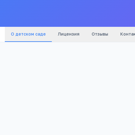
О детском саде
Лицензия
Отзывы
Конта
Бюджетный
982
Тип
Просмотров
Полезно родителям дошкольников
Онлайн-занятия с логопедом от 4 лет
Формула речи: консультация логопеда онлайн 
занятий