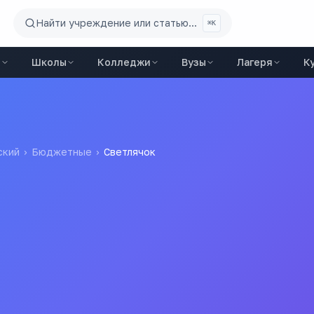
Найти учреждение или статью...
⌘K
ы
Школы
Колледжи
Вузы
Лагеря
К
ский
›
Бюджетные
›
Светлячок
чреждение детский сад № 4 "Светлячок"