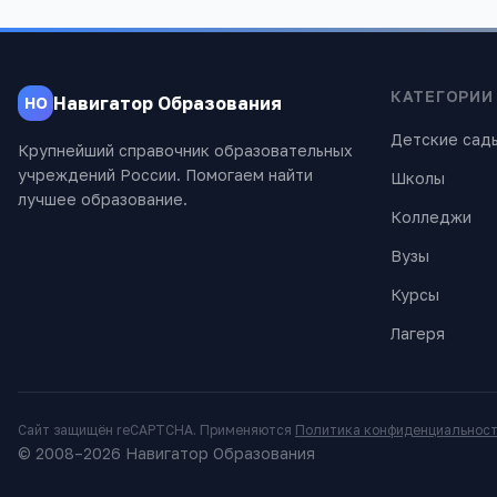
КАТЕГОРИИ
Навигатор Образования
НО
Детские сад
Крупнейший справочник образовательных
учреждений России. Помогаем найти
Школы
лучшее образование.
Колледжи
Вузы
Курсы
Лагеря
Сайт защищён reCAPTCHA. Применяются
Политика конфиденциальнос
© 2008–
2026
Навигатор Образования