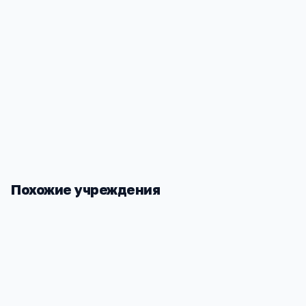
Социализация
—
большие группы, разнообразный д
коллектив
Надёжность
—
не закроется внезапно, как частный 
Похожие учреждения