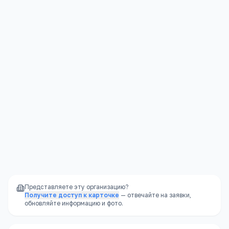
Полноценное питание
—
меню по СанПиН,
несколько приёмов пищи
Социализация
—
большие группы,
разнообразный детский коллектив
Режим дня
—
чёткий распорядок, полезный
для развития ребёнка
Надёжность
—
не закроется внезапно, как
частный садик
Представляете эту организацию?
Получите доступ к карточке
— отвечайте на заявки,
обновляйте информацию и фото.