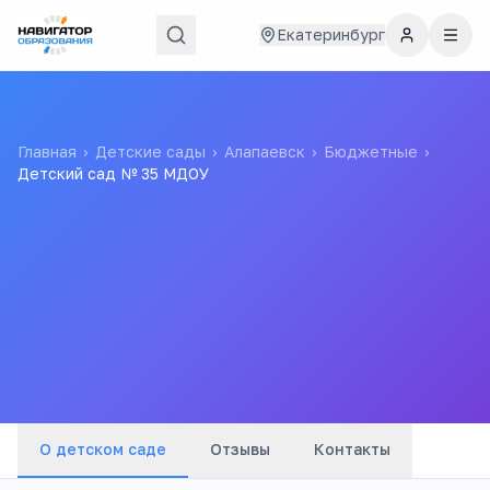
Екатеринбург
Главная
›
Детские сады
›
Алапаевск
›
Бюджетные
›
Детский сад № 35 МДОУ
Детский сад № 35 МДОУ
Все
детские сады
города
О детском саде
Отзывы
Контакты