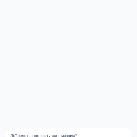
Медицинское обслуживание
—
врач/
медсестра в штате
Полноценное питание
—
меню по СанПиН,
несколько приёмов пищи
Социализация
—
большие группы,
разнообразный детский коллектив
Режим дня
—
чёткий распорядок, полезный
для развития ребёнка
Надёжность
—
не закроется внезапно, как
частный садик
Представляете эту организацию?