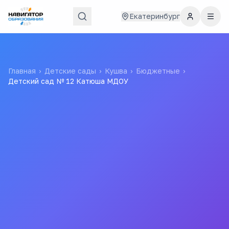
Екатеринбург
Главная
›
Детские сады
›
Кушва
›
Бюджетные
›
Детский сад № 12 Катюша МДОУ
Детский сад № 12 Катюша
МДОУ
Муниципальное автономное дошкольное
образовательное учреждение Кушвинского
муниципального округа детский сад №12
Все
детские сады