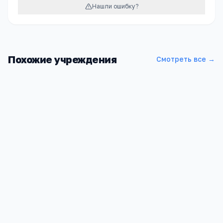
Нашли ошибку?
Похожие учреждения
Смотреть все →
Детский сад МАДОУ № 61
Свердловская обл, Кушва г, Гвардейцев ул, 8 В
979