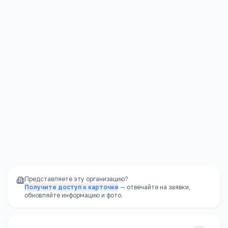
Колледжи
Контакты
Подробнее →
Свердловская обл, Режевской р-н, Реж г,
Калинина, 19б, -
+7(343) 643
…
показать
liceyrmt@mail.ru
rezhmt.narod.ru/
Представляете эту организацию?
Получите доступ к карточке
— отвечайте на заявки,
обновляйте информацию и фото.