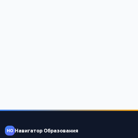
Режевской политехникум
623751, Свердловская область, м.о. Режевской, г. Реж, ул.
Калинина, стр. 19б
1 413
Навигатор Образования
НО