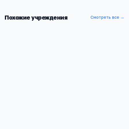
Похожие учреждения
Смотреть все →
Режевской филиал Уральского политехнического
колледжа
Свердловская область, г. Реж, ул. Спортивная, д. 1а
1 333