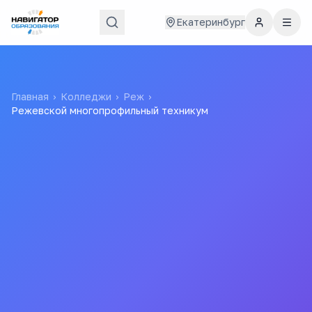
Екатеринбург
Главная
›
Колледжи
›
Реж
›
Режевской многопрофильный техникум
Режевской
многопрофильный
техникум
государственное автономное образовательное
учреждение среднего профессионального
образования Свердловской области «Режевской
многопрофильный техникум»