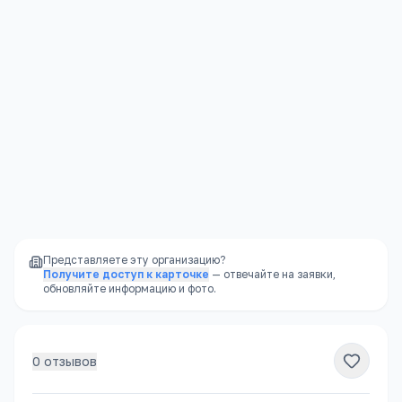
Контакты
Подробнее →
Свердловская область, г. Екатеринбург, пер.
Центрального рынка, д. 6
+7(343) 376
…
показать
urib@isnet.ru
www.urib.info
Представляете эту организацию?
Получите доступ к карточке
— отвечайте на заявки,
обновляйте информацию и фото.
0
отзывов