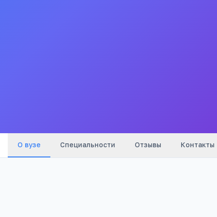
МИФИ
НТИ НИЯУ МИФИ
Новоуральский технологический институт филиал
Национального исследовательского ядерного
университета "МИФИ"
Все
вузы
города
О вузе
Специальности
Отзывы
Контакты
1952
Бюджетный
Год основания
Тип