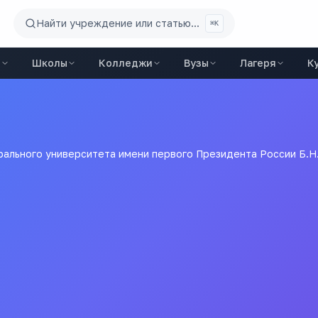
Найти учреждение или статью...
⌘K
ы
Школы
Колледжи
Вузы
Лагеря
К
ального университета имени первого Президента России Б.Н. 
ерального университета
 Ельцина в г. Красноура
вузы
города