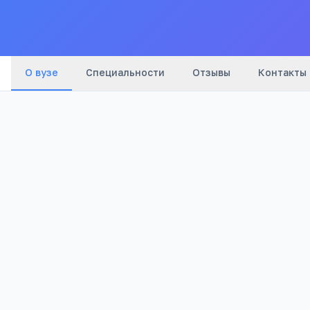
О вузе
Специальности
Отзывы
Контакты
780
Просмотров
Полезно абитуриентам
Подготовка к ЕГЭ 1 на 1 с репетитором
Тетрика: бесплатный вводный урок и план под
предмету. Более 27 000 учеников