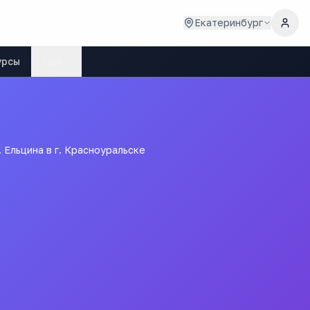
Екатеринбург
урсы
Ещё
Ельцина в г. Красноуральске
 имени первого
льске