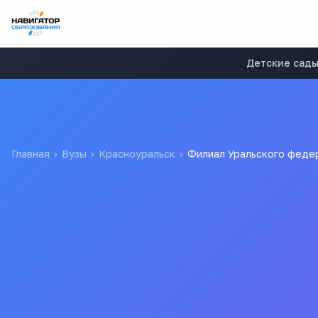
Детские сад
Главная
›
Вузы
›
Красноуральск
›
Филиал Уральского федер
Филиал Уральского фед
Президента России Б.Н.
Филиал УрФУ в г. Красноуральске
Все