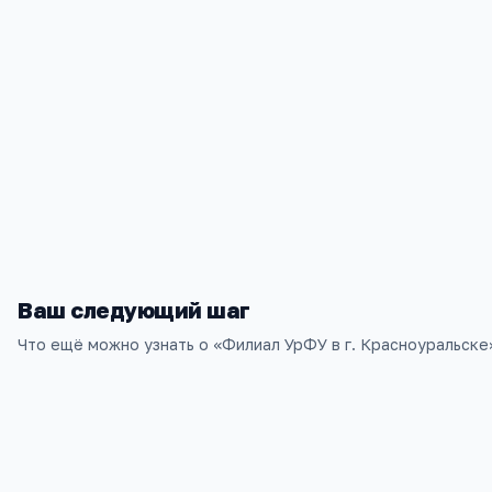
Контакты
Свердловская область, г. Красноуральск,Ленина д. 1
+7(343) 432
…
показать
ugtu_krur@uraltc.ru; upi_krur@rambler.ru
Ваш следующий шаг
Что ещё можно узнать о «
Филиал УрФУ в г. Красноуральске