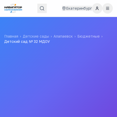
Екатеринбург
Главная
›
Детские сады
›
Алапаевск
›
Бюджетные
›
Детский сад № 32 МДОУ
Детский сад № 32 МДОУ
Муниципальное бюджетное дошкольное
образовательное учреждение «Детский сад № 32
«Яблонька»»
Все